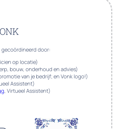
VONK
 gecoördineerd door:
ticien op locatie)
erp, bouw, onderhoud en advies)
 promotie van je bedrijf; en Vonk logo!)
tueel Assistent)
ag
, Virtueel Assistent)