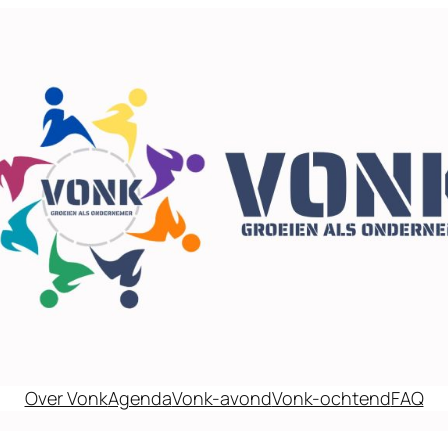
Over Vonk
Agenda
Vonk-avond
Vonk-ochtend
FAQ