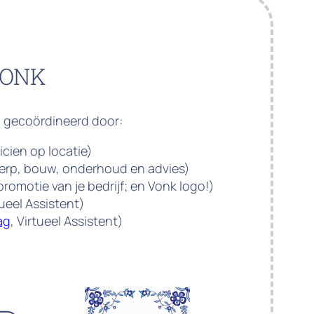
VONK
 gecoördineerd door:
ticien op locatie)
erp, bouw, onderhoud en advies)
 promotie van je bedrijf; en Vonk logo!)
tueel Assistent)
ag
, Virtueel Assistent)