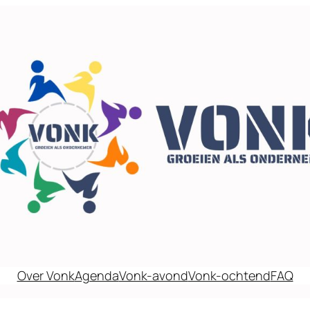
Over Vonk
Agenda
Vonk-avond
Vonk-ochtend
FAQ